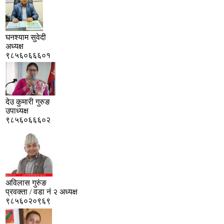
घनश्‍याम सुवेदी
अध्यक्ष
९८५६०६६६०१
देउ कुमारी गुरुङ
उपाध्यक्ष
९८५६०६६६०२
अविलास गुरुंङ
प्रवक्ता / वडा नं २ अध्यक्ष
९८५६०२०९६९