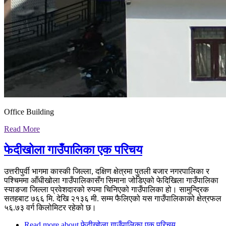
Office Building
Read More
फेदीखोला गाउँपालिका एक परिचय
उत्तरीपुर्वी भागमा कास्की जिल्ला, दक्षिण क्षेत्रमा पुतली बजार नगरपालिका र
पश्चिममा आँधीखोला गाउँपालिकासँग सिमाना जोडिएको फेदिखिला गाउँपालिका
स्याङजा जिल्ला प्रवेशदारको रुपमा चिनिएको गाउँपालिका हो। सामुन्द्रिक
सतहबाट ७६६ मि. देखि २१३६ मी. सम्म फैलिएको यस गाउँपालिकाको क्षेत्रफल
५६.७३ वर्ग किलोमिटर रहेको छ।
Read more
about फेदीखोला गाउँपालिका एक परिचय